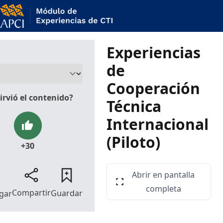
Skip to content
Experiencias
de
Cooperación
sirvió el contenido?
Técnica
Internacional
(Piloto)
+30
Abrir en pantalla
completa
Compartir
Guardar
gar